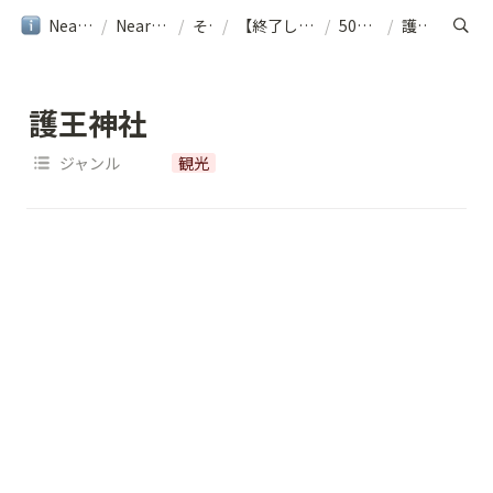
NearMe旅行ガイド
/
NearMe｜ヘルプ
/
その他
/
【終了しました】[京都] 周遊シャトルご利用案内
/
500円エリア
/
護王神社
護王神社
ジャンル
観光