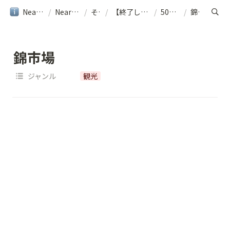
NearMe旅行ガイド
/
NearMe｜ヘルプ
/
その他
/
【終了しました】[京都] 周遊シャトルご利用案内
/
500円エリア
/
錦市場
錦市場
ジャンル
観光