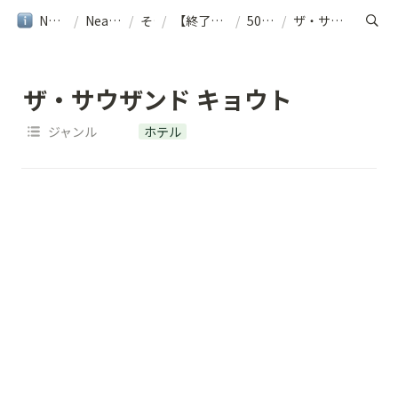
NearMe旅行ガイド
/
NearMe｜ヘルプ
/
その他
/
【終了しました】[京都] 周遊シャトルご利用案内
/
500円エリア
/
ザ・サウザンド キョウト
ザ・サウザンド キョウト
ジャンル
ホテル