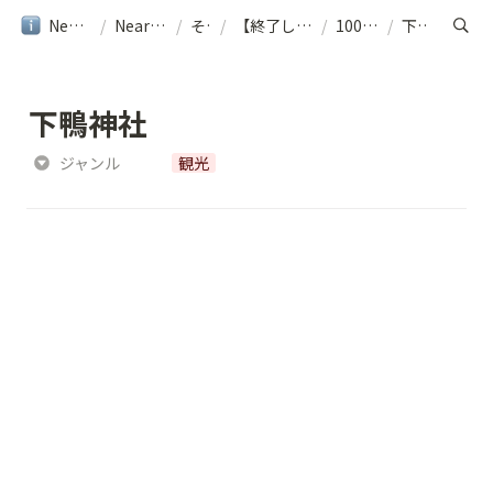
NearMe旅行ガイド
/
NearMe｜ヘルプ
/
その他
/
【終了しました】[京都] 周遊シャトルご利用案内
/
1000円エリア
/
下鴨神社
下鴨神社
ジャンル
観光